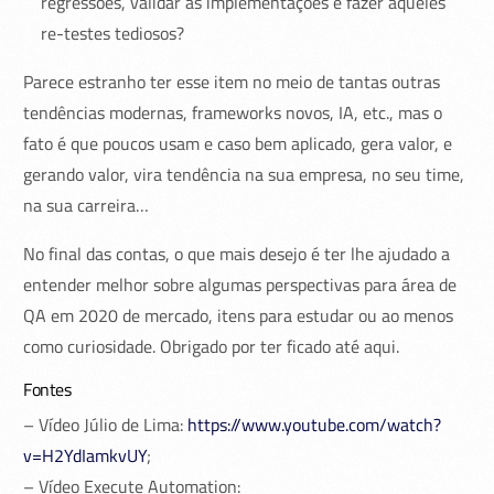
regressões, validar as implementações e fazer aqueles
re-testes tediosos?
Parece estranho ter esse item no meio de tantas outras
tendências modernas, frameworks novos, IA, etc., mas o
fato é que poucos usam e caso bem aplicado, gera valor, e
gerando valor, vira tendência na sua empresa, no seu time,
na sua carreira…
No final das contas, o que mais desejo é ter lhe ajudado a
entender melhor sobre algumas perspectivas para área de
QA em 2020 de mercado, itens para estudar ou ao menos
como curiosidade. Obrigado por ter ficado até aqui.
Fontes
– Vídeo Júlio de Lima:
https://www.youtube.com/watch?
v=H2YdIamkvUY
;
– Vídeo Execute Automation: