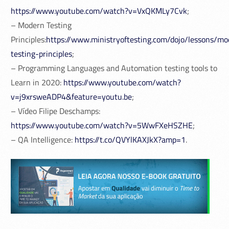
https://www.youtube.com/watch?v=VxQKMLy7Cvk
;
– Modern Testing
Principles:
https://www.ministryoftesting.com/dojo/lessons/mo
testing-principles
;
– Programming Languages and Automation testing tools to
Learn in 2020:
https://www.youtube.com/watch?
v=j9xrsweADP4&feature=youtu.be
;
– Vídeo Filipe Deschamps:
https://www.youtube.com/watch?v=5WwFXeHSZHE
;
– QA Intelligence:
https://t.co/QVYlKAXJkX?amp=1
.