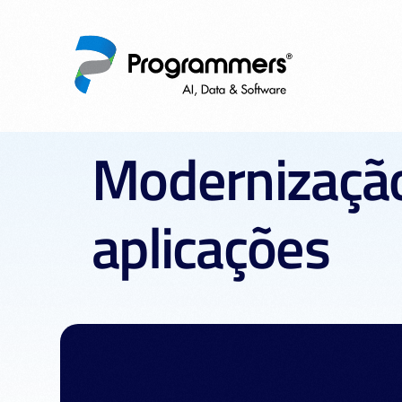
M
o
d
e
r
n
i
z
a
ç
ã
a
p
l
i
c
a
ç
õ
e
s