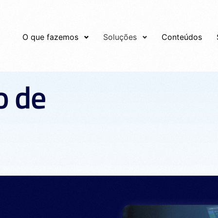
O que fazemos
Soluções
Conteúdos
o
d
e