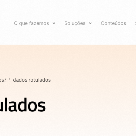
O que fazemos
Soluções
Conteúdos
os?
dados rotulados
ulados