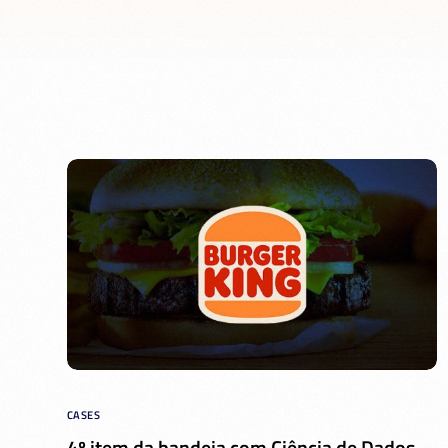
CASES
4º item da bandeja com Ciência de Dados