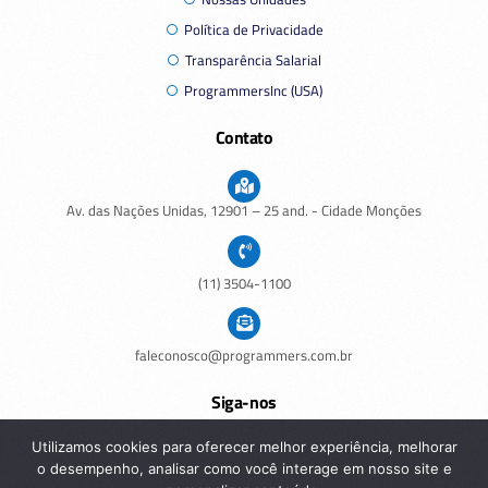
Política de Privacidade
Transparência Salarial
ProgrammersInc (USA)
Contato
Av. das Nações Unidas,
12901
– 25 and. - Cidade Monções
(11) 3504-1100
faleconosco@programmers.com.br
Siga-nos
Utilizamos cookies para oferecer melhor experiência, melhorar
o desempenho, analisar como você interage em nosso site e