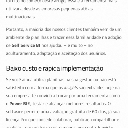
foi dito no começo deste artigo, essa é a ferramenta mais
utilizada desde as empresas pequenas até as
multinacionais.
Portanto, a maioria dos nossos clientes também vem de um
ambiente de planilhas e trazer essa familiaridade na adoção
de
Self Service BI
nos ajudou – e muito – no
aculturamento, adaptação e aceitação dos usuários.
Baixo custo e rápida implementação
Se você ainda utiliza planilhas na sua gestão ou não está
satisfeito com a forma que os
insights
são extraídos hoje na
sua empresa te convido a trocar por uma ferramenta como
o
Power BI®
, testar e alcançar melhores resultados. O
software permite uma avaliação gratuita de 60 dias, já sua
licença Pro que concede colaborar, publicar, compartilhar e
analisar, tem um baixo custo mensal por conta. E existe