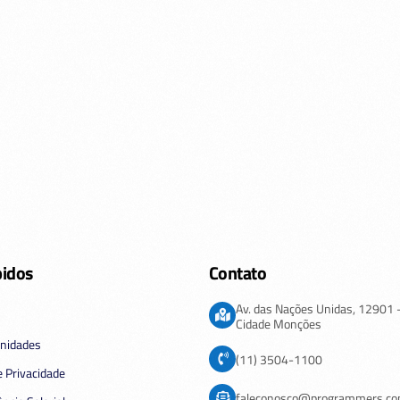
pidos
Contato
Av. das Nações Unidas,
12901
Cidade Monções
nidades
(11) 3504-1100
de Privacidade
faleconosco@programmers.co