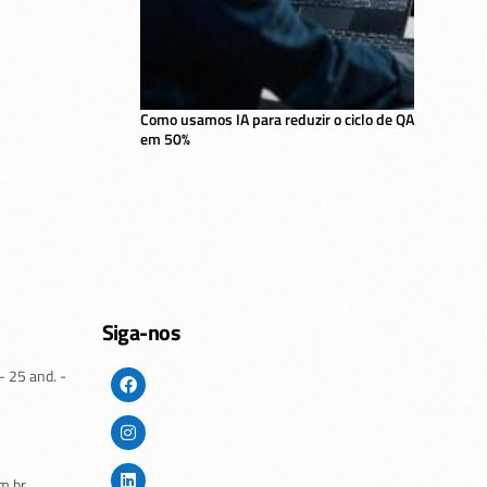
Como usamos IA para reduzir o ciclo de QA
em 50%
Siga-nos
– 25 and. -
m.br