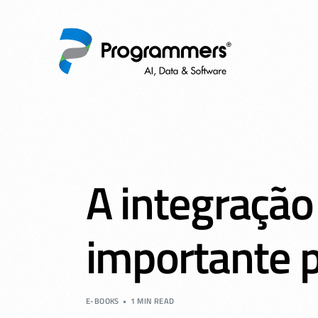
A integração
importante p
E-BOOKS
1 MIN READ