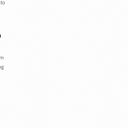
nto
?
em
ng