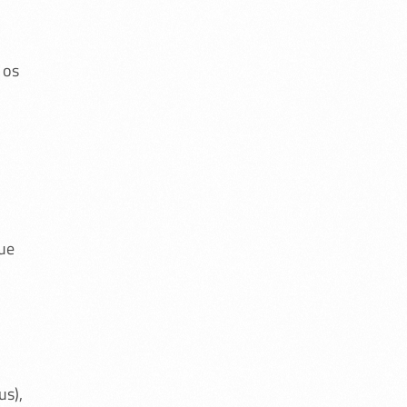
 os
ue
us),