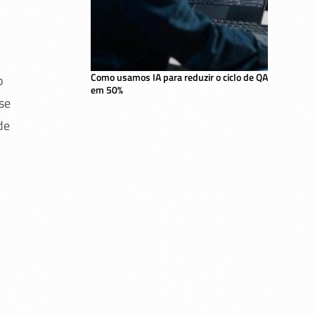
Como usamos IA para reduzir o ciclo de QA
o
em 50%
se
de