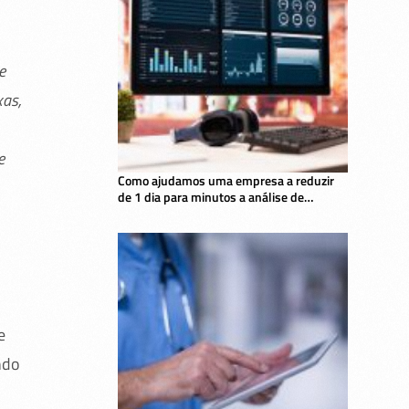
e
xas,
e
Como ajudamos uma empresa a reduzir
de 1 dia para minutos a análise de
dashboards com IA
e
ndo