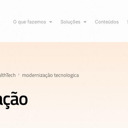
O que fazemos
Soluções
Conteúdos
lthTech
modernização tecnologica
ação